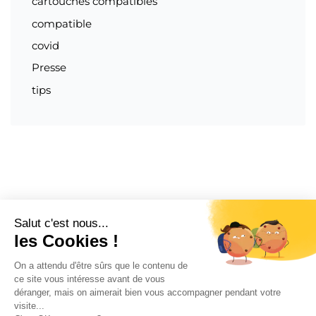
cartouches compatibles
compatible
covid
Presse
tips
Compte PRO
Blog
Recrutement
Contact
Mentions Légales